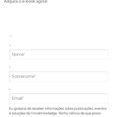
Adquira o e-Book agora!
Preencha o formulário abaixo e receba esta
publicação em seu e-mail.
(
*
) C
ampos obrigatórios
*
*
*
Eu gostaria de receber informações sobre publicações, eventos
e soluções da CrossKnowledge. Tenho ciência de que posso